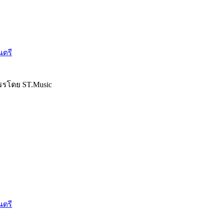
นตรี
รรโดย ST.Music
นตรี