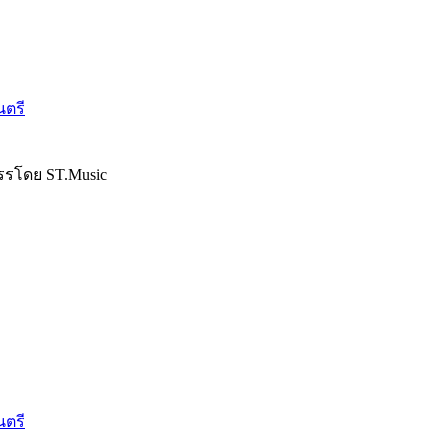
นตรี
รรโดย ST.Music
นตรี