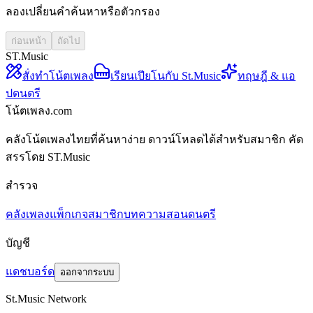
ลองเปลี่ยนคำค้นหาหรือตัวกรอง
ก่อนหน้า
ถัดไป
ST.Music
สั่งทำโน้ตเพลง
เรียนเปียโนกับ St.Music
ทฤษฎี & แอ
ปดนตรี
โน้ตเพลง.com
คลังโน้ตเพลงไทยที่ค้นหาง่าย ดาวน์โหลดได้สำหรับสมาชิก คัด
สรรโดย ST.Music
สำรวจ
คลังเพลง
แพ็กเกจสมาชิก
บทความสอนดนตรี
บัญชี
แดชบอร์ด
ออกจากระบบ
St.Music Network