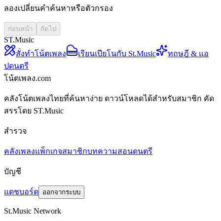
ลองเปลี่ยนคำค้นหาหรือตัวกรอง
ก่อนหน้า
ถัดไป
ST.Music
สั่งทำโน้ตเพลง
เรียนเปียโนกับ St.Music
ทฤษฎี & แอ
ปดนตรี
โน้ตเพลง.com
คลังโน้ตเพลงไทยที่ค้นหาง่าย ดาวน์โหลดได้สำหรับสมาชิก คัด
สรรโดย ST.Music
สำรวจ
คลังเพลง
แพ็กเกจสมาชิก
บทความสอนดนตรี
บัญชี
แดชบอร์ด
ออกจากระบบ
St.Music Network