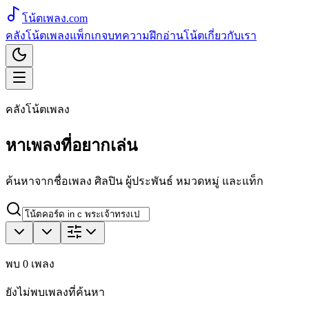
โน้ตเพลง
.com
คลังโน้ตเพลง
แพ็กเกจ
บทความ
ฝึกอ่านโน้ต
เกี่ยวกับเรา
คลังโน้ตเพลง
หาเพลงที่อยากเล่น
ค้นหาจากชื่อเพลง ศิลปิน ผู้ประพันธ์ หมวดหมู่ และแท็ก
พบ
0
เพลง
ยังไม่พบเพลงที่ค้นหา