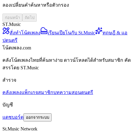
ลองเปลี่ยนคำค้นหาหรือตัวกรอง
ก่อนหน้า
ถัดไป
ST.Music
สั่งทำโน้ตเพลง
เรียนเปียโนกับ St.Music
ทฤษฎี & แอ
ปดนตรี
โน้ตเพลง.com
คลังโน้ตเพลงไทยที่ค้นหาง่าย ดาวน์โหลดได้สำหรับสมาชิก คัด
สรรโดย ST.Music
สำรวจ
คลังเพลง
แพ็กเกจสมาชิก
บทความสอนดนตรี
บัญชี
แดชบอร์ด
ออกจากระบบ
St.Music Network