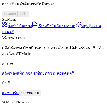
ลองเปลี่ยนคำค้นหาหรือตัวกรอง
ก่อนหน้า
ถัดไป
ST.Music
สั่งทำโน้ตเพลง
เรียนเปียโนกับ St.Music
ทฤษฎี & แอ
ปดนตรี
โน้ตเพลง.com
คลังโน้ตเพลงไทยที่ค้นหาง่าย ดาวน์โหลดได้สำหรับสมาชิก คัด
สรรโดย ST.Music
สำรวจ
คลังเพลง
แพ็กเกจสมาชิก
บทความสอนดนตรี
บัญชี
แดชบอร์ด
ออกจากระบบ
St.Music Network