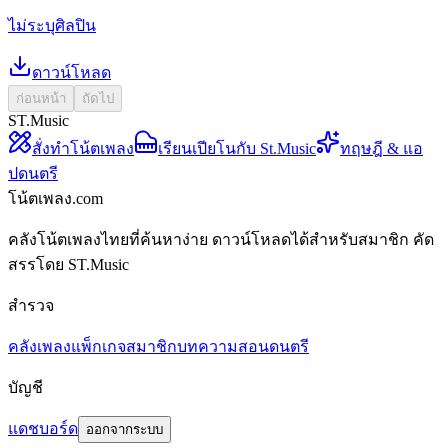
ไม่ระบุศิลปิน
ดาวน์โหลด
ก่อนหน้า
ถัดไป
ST.Music
สั่งทำโน้ตเพลง
เรียนเปียโนกับ St.Music
ทฤษฎี & แอ
ปดนตรี
โน้ตเพลง.com
คลังโน้ตเพลงไทยที่ค้นหาง่าย ดาวน์โหลดได้สำหรับสมาชิก คัด
สรรโดย ST.Music
สำรวจ
คลังเพลง
แพ็กเกจสมาชิก
บทความสอนดนตรี
บัญชี
แดชบอร์ด
ออกจากระบบ