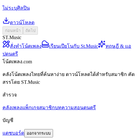
ไม่ระบุศิลปิน
ดาวน์โหลด
ก่อนหน้า
ถัดไป
ST.Music
สั่งทำโน้ตเพลง
เรียนเปียโนกับ St.Music
ทฤษฎี & แอ
ปดนตรี
โน้ตเพลง.com
คลังโน้ตเพลงไทยที่ค้นหาง่าย ดาวน์โหลดได้สำหรับสมาชิก คัด
สรรโดย ST.Music
สำรวจ
คลังเพลง
แพ็กเกจสมาชิก
บทความสอนดนตรี
บัญชี
แดชบอร์ด
ออกจากระบบ