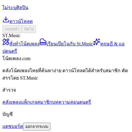
ไม่ระบุศิลปิน
ดาวน์โหลด
ก่อนหน้า
ถัดไป
ST.Music
สั่งทำโน้ตเพลง
เรียนเปียโนกับ St.Music
ทฤษฎี & แอ
ปดนตรี
โน้ตเพลง.com
คลังโน้ตเพลงไทยที่ค้นหาง่าย ดาวน์โหลดได้สำหรับสมาชิก คัด
สรรโดย ST.Music
สำรวจ
คลังเพลง
แพ็กเกจสมาชิก
บทความสอนดนตรี
บัญชี
แดชบอร์ด
ออกจากระบบ