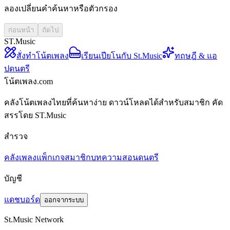
ลองเปลี่ยนคำค้นหาหรือตัวกรอง
ก่อนหน้า
ถัดไป
ST.Music
สั่งทำโน้ตเพลง
เรียนเปียโนกับ St.Music
ทฤษฎี & แอ
ปดนตรี
โน้ตเพลง.com
คลังโน้ตเพลงไทยที่ค้นหาง่าย ดาวน์โหลดได้สำหรับสมาชิก คัด
สรรโดย ST.Music
สำรวจ
คลังเพลง
แพ็กเกจสมาชิก
บทความสอนดนตรี
บัญชี
แดชบอร์ด
ออกจากระบบ
St.Music Network