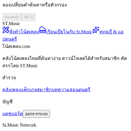
ลองเปลี่ยนคำค้นหาหรือตัวกรอง
ก่อนหน้า
ถัดไป
ST.Music
สั่งทำโน้ตเพลง
เรียนเปียโนกับ St.Music
ทฤษฎี & แอ
ปดนตรี
โน้ตเพลง.com
คลังโน้ตเพลงไทยที่ค้นหาง่าย ดาวน์โหลดได้สำหรับสมาชิก คัด
สรรโดย ST.Music
สำรวจ
คลังเพลง
แพ็กเกจสมาชิก
บทความสอนดนตรี
บัญชี
แดชบอร์ด
ออกจากระบบ
St.Music Network